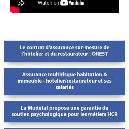
Le contrat d’assurance sur-mesure de
l’hôtelier et du restaurateur : OREST
Assurance multirisque habitation &
immeuble - hôtelier/restaurateur et ses
salariés
La Mudetaf propose une garantie de
soutien psychologique pour les métiers HCR