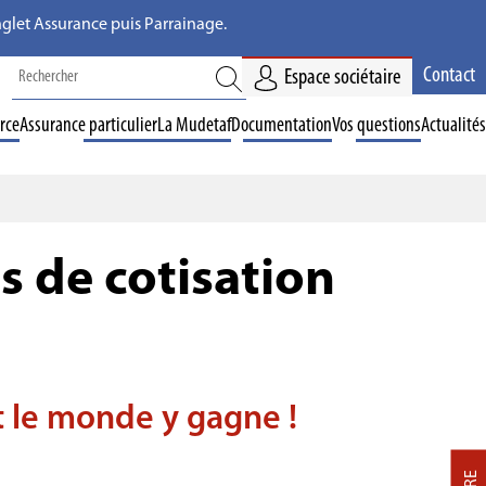
'onglet Assurance puis Parrainage.
Contact
Espace sociétaire
rce
Assurance particulier
La Mudetaf
Documentation
Vos questions
Actualités
s de cotisation
ut le monde y gagne !