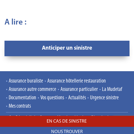
A lire :
Anticiper un sinistre
Assurance buraliste
Assurance hôtellerie restauration
Assurance autre commerce
Assurance particulier
La Mudetaf
Documentation
Vos questions
Actualités
Urgence sinistre
Mes contrats
Confidentialité
Contact
Mentions légales
Plan du site
EN CAS DE SINISTRE
DÉCLARER UN SINISTRE
Réclamations
NOUS TROUVER
Déclaration en ligne