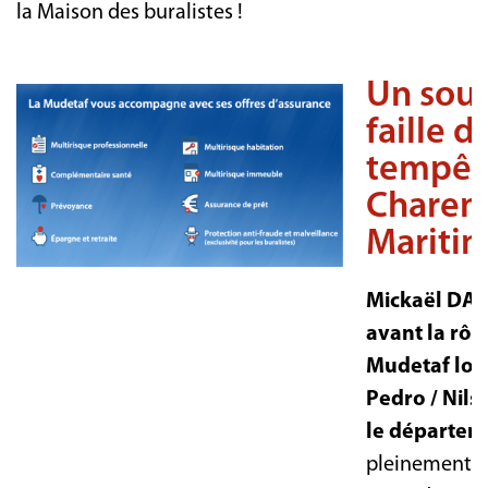
la Maison des buralistes !
Un sout
faille d
tempêt
Charen
Mariti
Mickaël DAR
avant la rôle
Mudetaf lor
Pedro / Nils
le départem
pleinement m