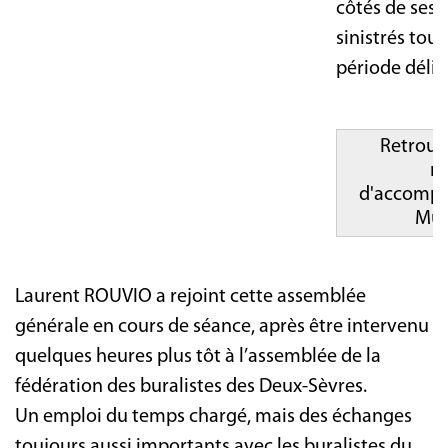
côtés de ses 
sinistrés tout
période délic
Retrouve
m
d'accompa
Mud
Laurent ROUVIO a rejoint cette assemblée
générale en cours de séance, après être intervenu
quelques heures plus tôt à l’assemblée de la
fédération des buralistes des Deux-Sèvres.
Un emploi du temps chargé, mais des échanges
toujours aussi importants avec les buralistes du