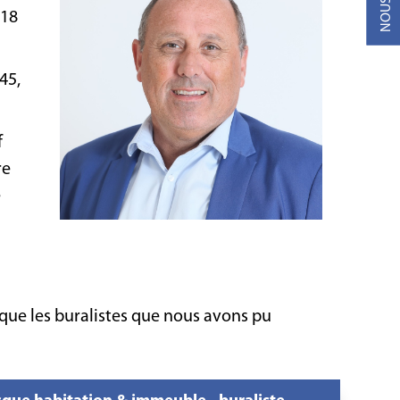
 18
45,
f
re
e
 que les buralistes que nous avons pu