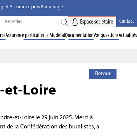
'onglet Assurance puis Parrainage.
Contact
Espace sociétaire
rce
Assurance particulier
La Mudetaf
Documentation
Vos questions
Actualités
Retour
-et-Loire
dre-et-Loire le 29 juin 2025. Merci à
nt de la Confédération des buralistes, a