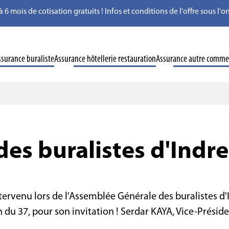
à 6 mois de cotisation gratuits ! Infos et conditions de l'offre sous l
ssurance buraliste
Assurance hôtellerie restauration
Assurance autre comme
des buralistes d'Indre
rvenu lors de l'Assemblée Générale des buralistes d'In
du 37, pour son invitation ! Serdar KAYA, Vice-Préside